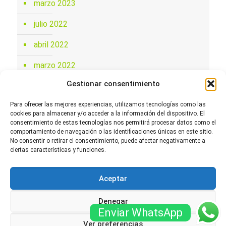
marzo 2023
julio 2022
abril 2022
marzo 2022
Gestionar consentimiento
febrero 2022
Para ofrecer las mejores experiencias, utilizamos tecnologías como las
mayo 2021
cookies para almacenar y/o acceder a la información del dispositivo. El
consentimiento de estas tecnologías nos permitirá procesar datos como el
noviembre 2020
comportamiento de navegación o las identificaciones únicas en este sitio.
No consentir o retirar el consentimiento, puede afectar negativamente a
ciertas características y funciones.
Aceptar
Denegar
© fisioterapiacosalut.com. Todos los derechos
Enviar WhatsApp
reservados -
Sitemap
-
Política de Privacidad
-
Ver preferencias