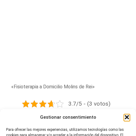
«Fisioterapia a Domicilio Molins de Rei»
3.7/5 - (3 votos)
Tabla de contenidos
Gestionar consentimiento
Para ofrecer las mejores experiencias, utilizamos tecnologías como las
cookies para almacenar y/o acceder a la información del dispositivo. El