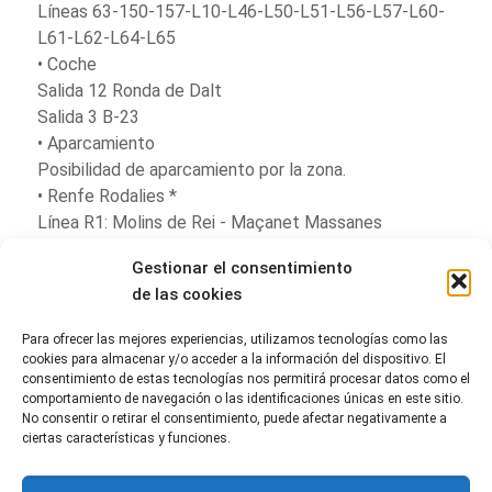
Líneas 63-150-157-L10-L46-L50-L51-L56-L57-L60-
L61-L62-L64-L65
• Coche
Salida 12 Ronda de Dalt
Salida 3 B-23
• Aparcamiento
Posibilidad de aparcamiento por la zona.
• Renfe Rodalies *
Línea R1: Molins de Rei - Maçanet Massanes
Línea R4: St. Vicenç de Calders - Vilafranca del
Gestionar el consentimiento
Penedès -Terrassa – Manresa
de las cookies
**Parada de Renfe Rodalies “Sant Feliu de
Llobregat” próxima a la parada del Trambaix T3
Para ofrecer las mejores experiencias, utilizamos tecnologías como las
“Sant Feliu-Consell Comarcal”**
cookies para almacenar y/o acceder a la información del dispositivo. El
consentimiento de estas tecnologías nos permitirá procesar datos como el
comportamiento de navegación o las identificaciones únicas en este sitio.
No consentir o retirar el consentimiento, puede afectar negativamente a
Reseñas page
ciertas características y funciones.