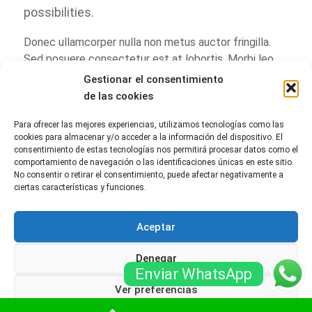
possibilities.
Donec ullamcorper nulla non metus auctor fringilla.
Sed posuere consectetur est at lobortis. Morbi leo
risus, porta ac consectetur ac, vestibulum at eros.
Gestionar el consentimiento
Donec ullamcorper nulla non metus.
de las cookies
Para ofrecer las mejores experiencias, utilizamos tecnologías como las
cookies para almacenar y/o acceder a la información del dispositivo. El
consentimiento de estas tecnologías nos permitirá procesar datos como el
comportamiento de navegación o las identificaciones únicas en este sitio.
No consentir o retirar el consentimiento, puede afectar negativamente a
Reseñas page
ciertas características y funciones.
Aceptar
Denegar
© fisioterapiacosalut.com. Todos los derechos
Enviar WhatsApp
reservados -
Sitemap
-
Política de Privacidad
-
Ver preferencias
Política de Cookies
-
Aviso Legal
-
Blog